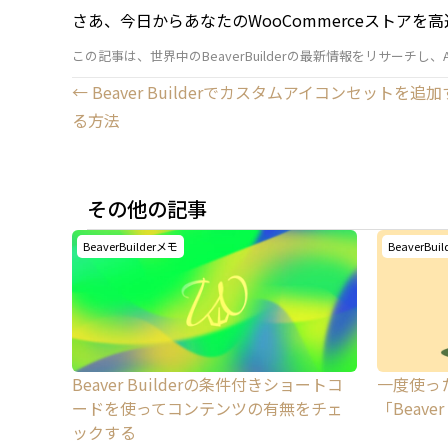
さあ、今日からあなたのWooCommerceストア
この記事は、世界中のBeaverBuilderの最新情報をリサーチし
Posts
← Beaver Builderでカスタムアイコンセットを追加
る方法
navigation
その他の記事
BeaverBuilderメモ
BeaverBui
Beaver Builderの条件付きショートコ
一度使っ
ードを使ってコンテンツの有無をチェ
「Beaver
ックする