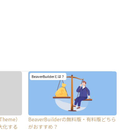
BeaverBuilderとは？
 Theme）
BeaverBuilderの無料版・有料版どちら
を最大化する
がおすすめ？