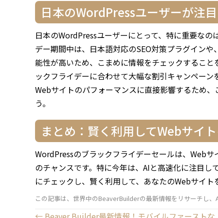
日本のWordPressユーザーが
日本のWordPressユーザーにとって、特に重要
デー期間中は、日本語対応のSEO対策プラグインや
能性が高いため、こまめに情報をチェックすること
ックフライデーに合わせて大幅な割引キャンペーン
Webサイトのパフォーマンスに直接影響するため
う。
まとめ：賢く利用してWebサイ
WordPressのブラックフライデーセールは、W
のチャンスです。特に今年は、AIと高速化に注目し
にチェックし、賢く利用して、あなたのWebサイト
この記事は、世界中のBeaverBuilderの最新情報をリサーチし
Posts
← Beaver Builder最新情報！モバイルファーストな